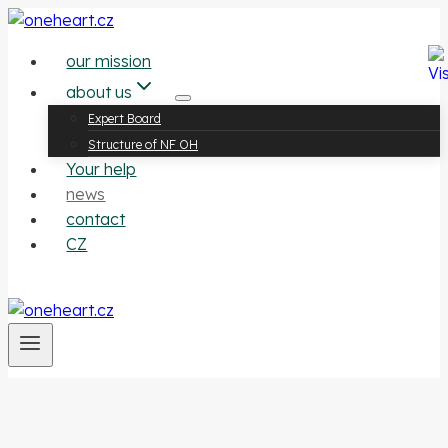
Přeskočit
na
our mission
obsah
about us
Expert Board
Structure of NF OH
Your help
news
contact
CZ
contribute